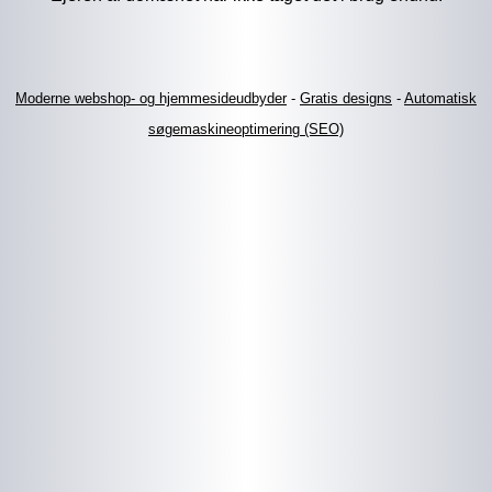
Moderne webshop- og hjemmesideudbyder
-
Gratis designs
-
Automatisk
søgemaskineoptimering (SEO)