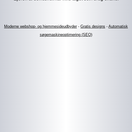
Moderne webshop- og hjemmesideudbyder
-
Gratis designs
-
Automatisk
søgemaskineoptimering (SEO)