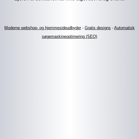
Moderne webshop- og hjemmesideudbyder
-
Gratis designs
-
Automatisk
søgemaskineoptimering (SEO)