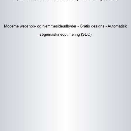
Moderne webshop- og hjemmesideudbyder
-
Gratis designs
-
Automatisk
søgemaskineoptimering (SEO)