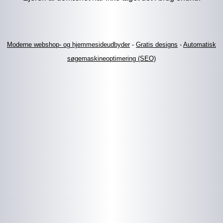
Moderne webshop- og hjemmesideudbyder
-
Gratis designs
-
Automatisk
søgemaskineoptimering (SEO)