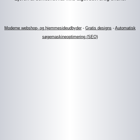
Moderne webshop- og hjemmesideudbyder
-
Gratis designs
-
Automatisk
søgemaskineoptimering (SEO)