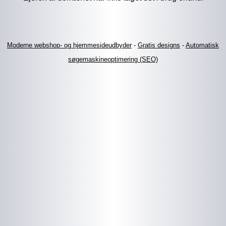
Moderne webshop- og hjemmesideudbyder
-
Gratis designs
-
Automatisk
søgemaskineoptimering (SEO)