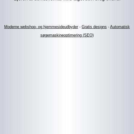
Moderne webshop- og hjemmesideudbyder
-
Gratis designs
-
Automatisk
søgemaskineoptimering (SEO)