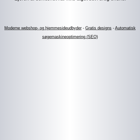
Moderne webshop- og hjemmesideudbyder
-
Gratis designs
-
Automatisk
søgemaskineoptimering (SEO)