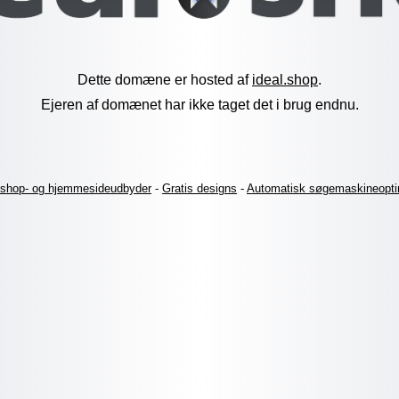
Dette domæne er hosted af
ideal.shop
.
Ejeren af domænet har ikke taget det i brug endnu.
shop- og hjemmesideudbyder
-
Gratis designs
-
Automatisk søgemaskineopti