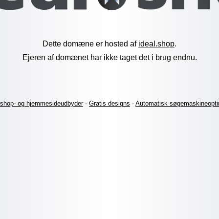
Dette domæne er hosted af
ideal.shop
.
Ejeren af domænet har ikke taget det i brug endnu.
shop- og hjemmesideudbyder
-
Gratis designs
-
Automatisk søgemaskineopti