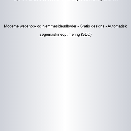
Moderne webshop- og hjemmesideudbyder
-
Gratis designs
-
Automatisk
søgemaskineoptimering (SEO)